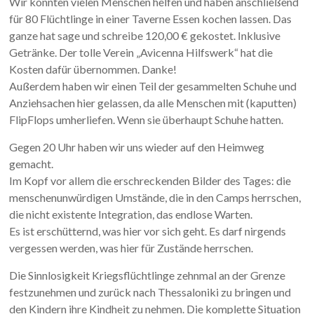
Wir konnten vielen Menschen helfen und haben anschließend
für 80 Flüchtlinge in einer Taverne Essen kochen lassen. Das
ganze hat sage und schreibe 120,00 € gekostet. Inklusive
Getränke. Der tolle Verein „Avicenna Hilfswerk“ hat die
Kosten dafür übernommen. Danke!
Außerdem haben wir einen Teil der gesammelten Schuhe und
Anziehsachen hier gelassen, da alle Menschen mit (kaputten)
FlipFlops umherliefen. Wenn sie überhaupt Schuhe hatten.
Gegen 20 Uhr haben wir uns wieder auf den Heimweg
gemacht.
Im Kopf vor allem die erschreckenden Bilder des Tages: die
menschenunwürdigen Umstände, die in den Camps herrschen,
die nicht existente Integration, das endlose Warten.
Es ist erschütternd, was hier vor sich geht. Es darf nirgends
vergessen werden, was hier für Zustände herrschen.
Die Sinnlosigkeit Kriegsflüchtlinge zehnmal an der Grenze
festzunehmen und zurück nach Thessaloniki zu bringen und
den Kindern ihre Kindheit zu nehmen. Die komplette Situation