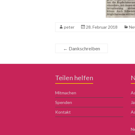
peter
28. Februar 2018
Ne
←
Dankschreiben
Teilen helfen
N
Mitmachen
Ad
Spenden
Ja
Kontakt
Ad
N