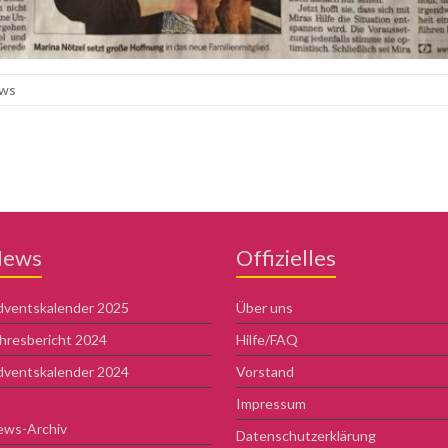
ws
ews
Offizielles
ventskalender 2025
Über uns
hresbericht 2024
Hilfe/FAQ
ventskalender 2024
Vorstand
Impressum
ews-Archiv
Datenschutzerklärung